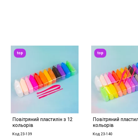
top
top
Повітряний пластилін з 12
Повітряний пластил
кольорів
кольорів
Код 23-139
Код 23-140