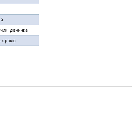
ай
чик, дівчинка
5-х років