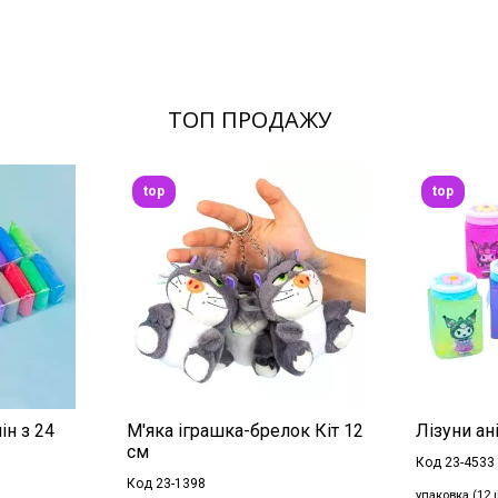
ТОП ПРОДАЖУ
top
top
ін з 24
М'яка іграшка-брелок Кіт 12
Лізуни ані
см
Код 23-4533
Код 23-1398
упаковка (12 