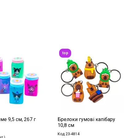
top
ме 9,5 см, 267 г
Брелоки гумові капібару
10,8 см
Код 23-4814
шт.)