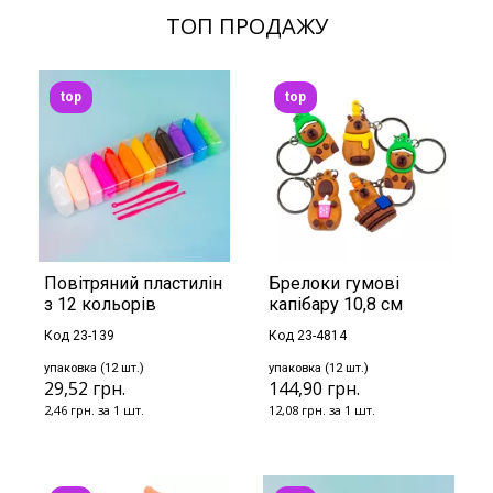
ТОП ПРОДАЖУ
top
top
Повітряний пластилін
Брелоки гумові
з 12 кольорів
капібару 10,8 см
Код 23-139
Код 23-4814
упаковка (12 шт.)
упаковка (12 шт.)
29,52 грн.
144,90 грн.
2,46 грн. за 1 шт.
12,08 грн. за 1 шт.