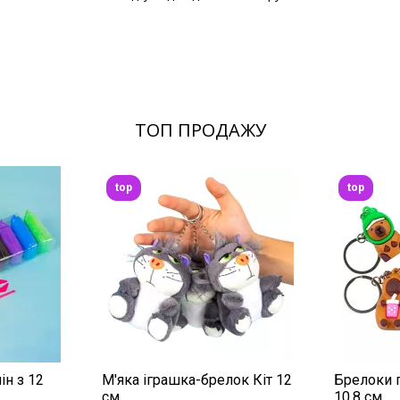
ТОП ПРОДАЖУ
top
top
ін з 12
М'яка іграшка-брелок Кіт 12
Брелоки г
см
10,8 см