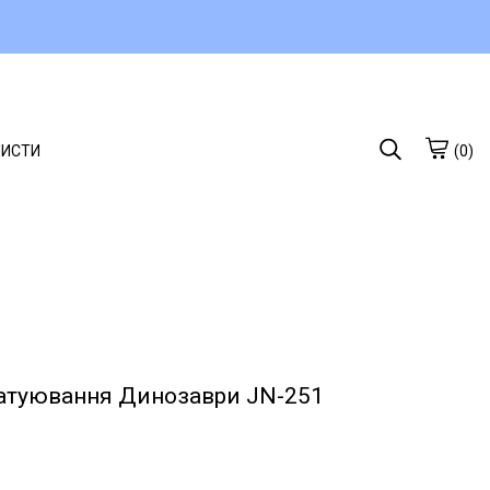
ЛИСТИ
(0)
татуювання Динозаври JN-251