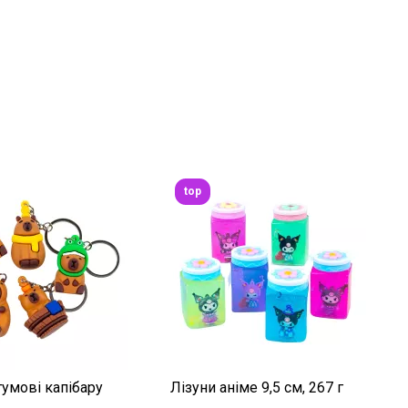
top
умові капібару
Лізуни аніме 9,5 см, 267 г