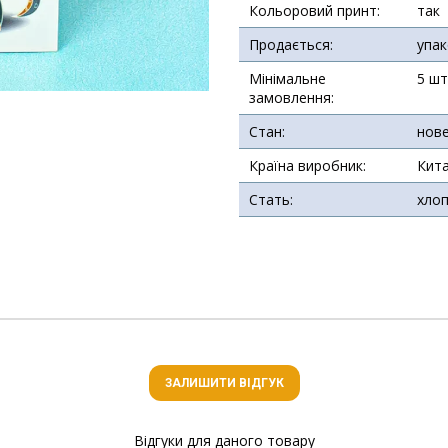
Кольоровий принт:
так
Продається:
упа
Мінімальне
5 шт
замовлення:
Стан:
нов
Країна виробник:
Кит
Стать:
хлоп
ЗАЛИШИТИ ВІДГУК
Відгуки для даного товару