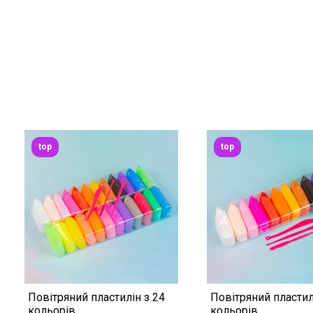
top
top
Повітряний пластилін з 24
Повітряний пластил
кольорів
кольорів