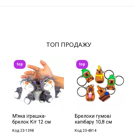
ТОП ПРОДАЖУ
top
top
М'яка іграшка-
Брелоки гумові
брелок Кіт 12 см
капібару 10,8 см
Код 23-1398
Код 23-4814