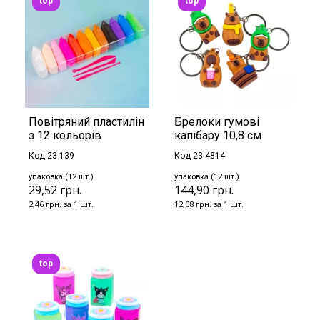
top
top
Повітряний пластилін
Брелоки гумові
з 12 кольорів
капібару 10,8 см
Код 23-139
Код 23-4814
упаковка (12 шт.)
упаковка (12 шт.)
29,52 грн.
144,90 грн.
2,46 грн. за 1 шт.
12,08 грн. за 1 шт.
top