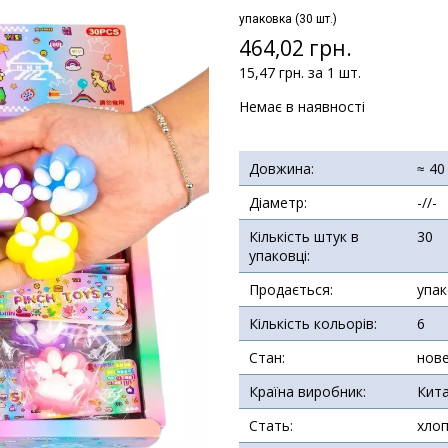
упаковка (30 шт.)
464,02 грн.
15,47 грн. за 1 шт.
Немає в наявності
Довжина:
≈ 40
Діаметр:
-//-
Кількість штук в
30
упаковці:
Продається:
упа
Кількість кольорів:
6
Стан:
нов
Країна виробник:
Кит
Стать:
хлоп