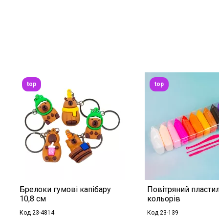
top
top
Брелоки гумові капібару
Повітряний пластил
10,8 см
кольорів
Код 23-4814
Код 23-139