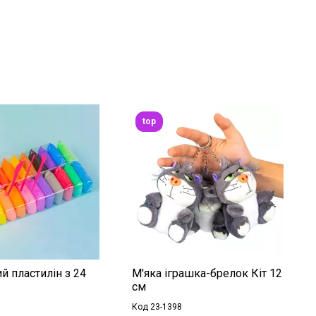
top
й пластилін з 24
М'яка іграшка-брелок Кіт 12
см
Код 23-1398