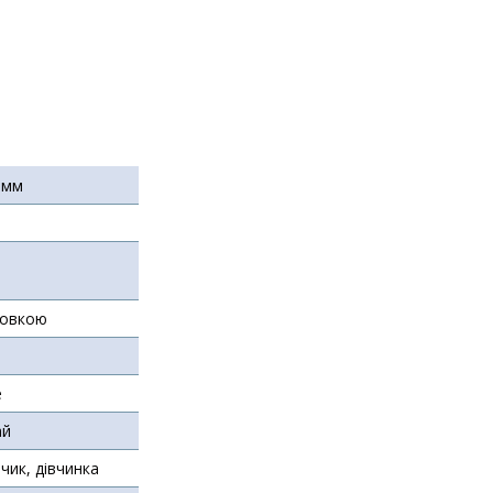
 мм
ковкою
е
ай
чик, дівчинка