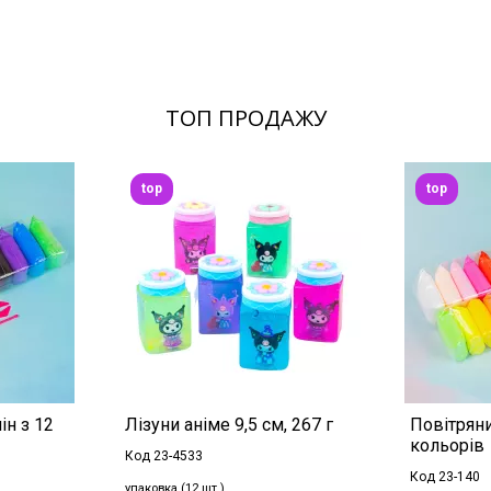
ТОП ПРОДАЖУ
top
top
ін з 12
Лізуни аніме 9,5 см, 267 г
Повітряни
кольорів
Код 23-4533
Код 23-140
упаковка (12 шт.)