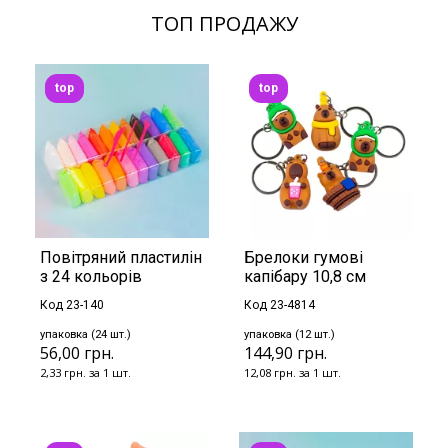
ТОП ПРОДАЖУ
top
top
Повітряний пластилін
Брелоки гумові
з 24 кольорів
капібару 10,8 см
Код 23-140
Код 23-4814
упаковка (24 шт.)
упаковка (12 шт.)
56,00 грн.
144,90 грн.
2,33 грн. за 1 шт.
12,08 грн. за 1 шт.