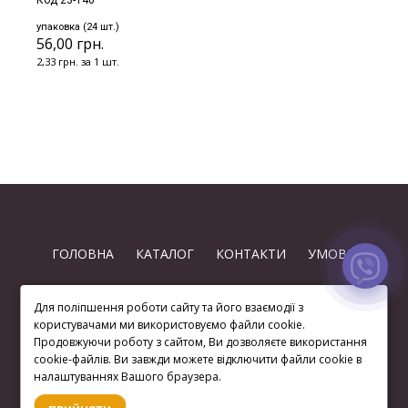
Код 23-140
упаковка (24 шт.)
56,00 грн.
2,33 грн. за 1 шт.
ГОЛОВНА
КАТАЛОГ
КОНТАКТИ
УМОВИ
Для поліпшення роботи сайту та його взаємодії з
користувачами ми використовуємо файли cookie.
Продовжуючи роботу з сайтом, Ви дозволяєте використання
cookie-файлів. Ви завжди можете відключити файли cookie в
(063) 872 74-97
налаштуваннях Вашого браузера.