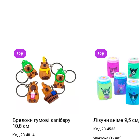
top
top
Брелоки гумові капібару
Лізуни аніме 9,5 см,
10,8 см
Код 23-4533
Код 23-4814
упаковка (12 шт.)