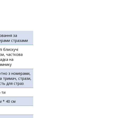
ювання за
ерами стразами
лі блискучі
зи, часткова
адка на
амнику
тно з номерами,
а тримач, стрази,
сть для страз
5-ти
м * 40 см