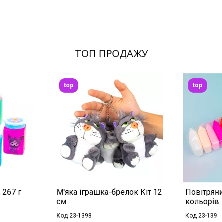
ТОП ПРОДАЖУ
top
top
 267 г
М'яка іграшка-брелок Кіт 12
Повітряни
см
кольорів
Код 23-1398
Код 23-139