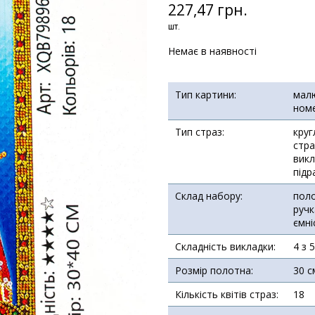
227,47 грн.
шт.
Немає в наявності
Тип картини:
мал
ном
Тип страз:
круг
стра
викл
підр
Склад набору:
поло
ручк
ємні
Складність викладки:
4 з 
Розмір полотна:
30 с
Кількість квітів страз:
18