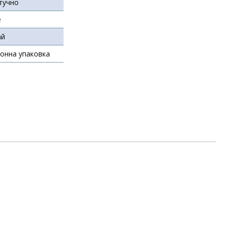
тучно
е
ай
онна упаковка