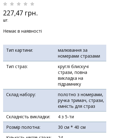
227,47 грн.
шт.
Немає в наявності
Тип картини:
малювання за
номерами стразами
Тип страз:
круглі блискучі
стрази, повна
викладка на
підрамнику
Склад набору:
полотно з номерами,
ручка тримач, стрази,
ємність для страз
Складність викладки:
4 з 5-ти
Розмір полотна:
30 см * 40 см
Кількість квітів страз:
24