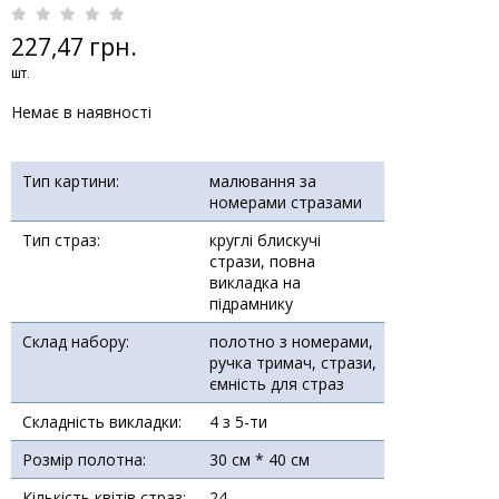
227,47 грн.
шт.
Немає в наявності
Тип картини:
малювання за
номерами стразами
Тип страз:
круглі блискучі
стрази, повна
викладка на
підрамнику
Склад набору:
полотно з номерами,
ручка тримач, стрази,
ємність для страз
Складність викладки:
4 з 5-ти
Розмір полотна:
30 см * 40 см
Кількість квітів страз:
24