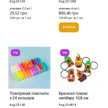
Код 23-139
Код 23-1398
упаковка (12 шт.)
упаковка (6 шт.)
29,52 грн.
800,40 грн.
2,46 грн. за 1 шт.
133,40 грн. за 1 шт.
КУПИТИ
top
top
Повітряний пластилін
Брелоки гумові
з 24 кольорів
капібару 10,8 см
Код 23-140
Код 23-4814