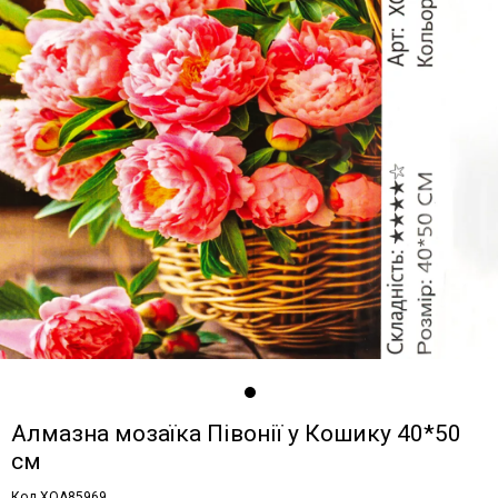
Алмазна мозаїка Півонії у Кошику 40*50
см
Код XQA85969