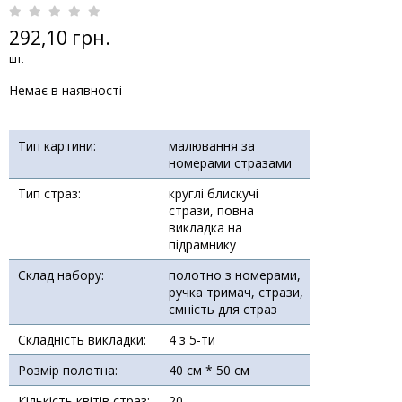
292,10 грн.
шт.
Немає в наявності
Тип картини:
малювання за
номерами стразами
Тип страз:
круглі блискучі
стрази, повна
викладка на
підрамнику
Склад набору:
полотно з номерами,
ручка тримач, стрази,
ємність для страз
Складність викладки:
4 з 5-ти
Розмір полотна:
40 см * 50 см
Кількість квітів страз:
20