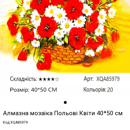
Алмазна мозаїка Польові Квіти 40*50 см
Код XQA85979