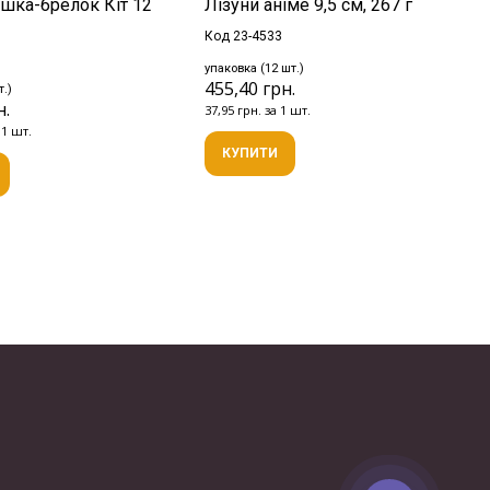
ашка-брелок Кіт 12
Лізуни аніме 9,5 см, 267 г
Код 23-4533
упаковка (12 шт.)
455,40 грн.
т.)
н.
37,95 грн. за 1 шт.
 1 шт.
КУПИТИ