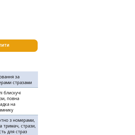
ПИТИ
ювання за
ерами стразами
лі блискучі
зи, повна
адка на
амнику
тно з номерами,
а тримач, стрази,
сть для страз