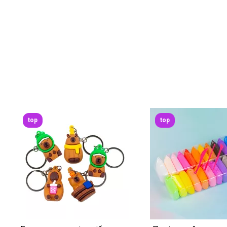
top
top