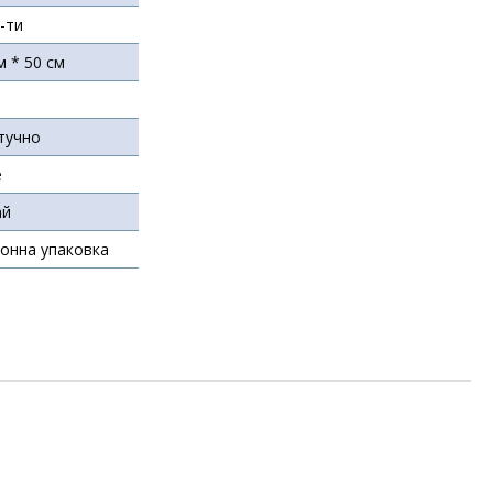
5-ти
м * 50 см
тучно
е
ай
онна упаковка