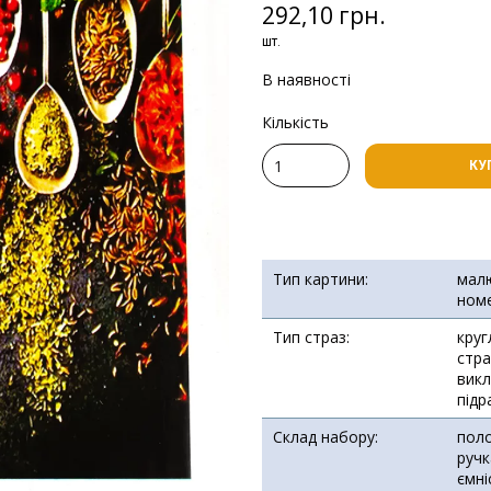
292,10 грн.
шт.
В наявності
Кількість
КУ
Тип картини:
мал
ном
Тип страз:
круг
стра
викл
підр
Склад набору:
поло
ручк
ємні