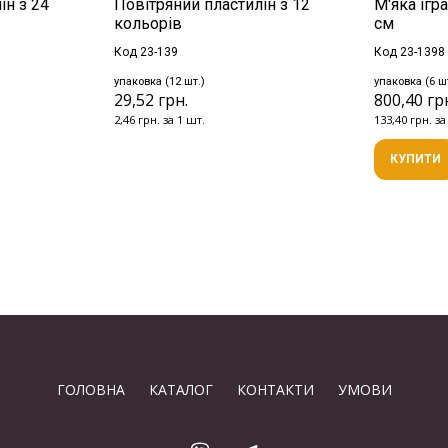
ін з 24
Повітряний пластилін з 12
М'яка ігр
кольорів
см
Код 23-139
Код 23-1398
упаковка (12 шт.)
упаковка (6 ш
29,52 грн.
800,40 гр
2,46 грн. за 1 шт.
133,40 грн. за
КУПИТИ
ГОЛОВНА
КАТАЛОГ
КОНТАКТИ
УМОВИ