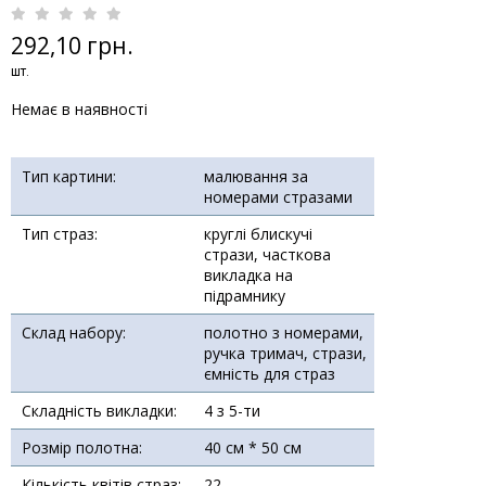
292,10 грн.
шт.
Немає в наявності
Тип картини:
малювання за
номерами стразами
Тип страз:
круглі блискучі
стрази, часткова
викладка на
підрамнику
Склад набору:
полотно з номерами,
ручка тримач, стрази,
ємність для страз
Складність викладки:
4 з 5-ти
Розмір полотна:
40 см * 50 см
Кількість квітів страз:
22