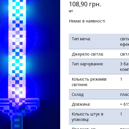
108,90 грн.
шт.
Немає в наявності
Тип меча:
світ
ефе
Джерело світла:
світ
Тип харчування:
3 ба
комп
Кількість режимів
1
світіння:
Склад:
плас
Довжина:
≈ 61
Кількість штук в
1
упаковці: