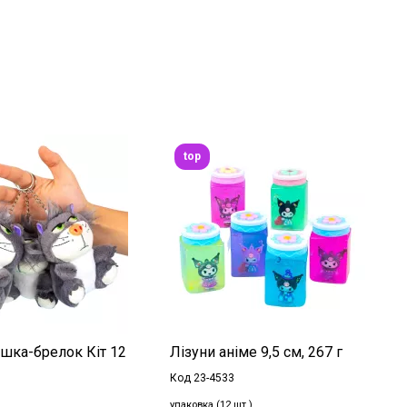
top
ашка-брелок Кіт 12
Лізуни аніме 9,5 см, 267 г
Код 23-4533
упаковка (12 шт.)