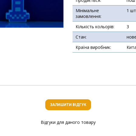
Продається:
пош
Мінімальне
1 шт
замовлення:
Кількість кольорів:
3
Стан:
нов
Країна виробник:
Кит
ЗАЛИШИТИ ВІДГУК
Відгуки для даного товару