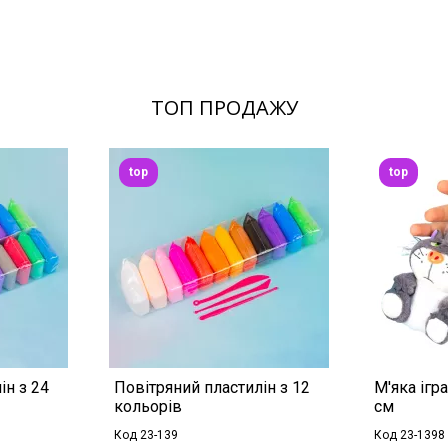
ТОП ПРОДАЖУ
top
top
ін з 24
Повітряний пластилін з 12
М'яка ігр
кольорів
см
Код 23-139
Код 23-1398