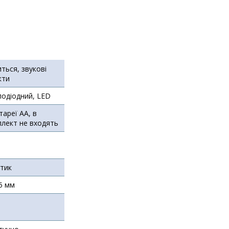
иться, звукові
кти
лодіодний, LED
тареї АА, в
лект не входять
тик
5 мм