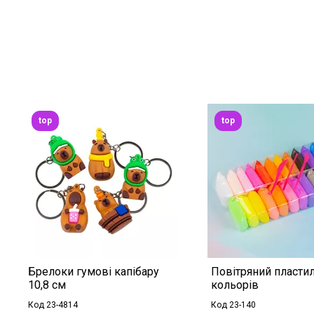
top
top
Брелоки гумові капібару
Повітряний пластил
10,8 см
кольорів
Код 23-4814
Код 23-140