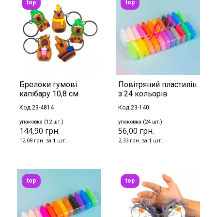
top
top
Брелоки гумові
Повітряний пластилін
капібару 10,8 см
з 24 кольорів
Код 23-4814
Код 23-140
упаковка (12 шт.)
упаковка (24 шт.)
144,90 грн.
56,00 грн.
12,08 грн. за 1 шт.
2,33 грн. за 1 шт.
top
top