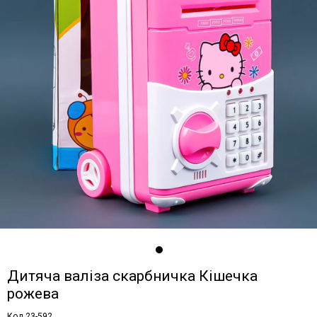
Дитяча валіза скарбничка Кішечка
рожева
Код 23-592