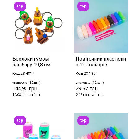
top
top
Брелоки гумові
Повітряний пластилін
капібару 10,8 см
з 12 кольорів
Код 23-4814
Код 23-139
упаковка (12 шт.)
упаковка (12 шт.)
144,90 грн.
29,52 грн.
12,08 грн. за 1 шт.
2,46 грн. за 1 шт.
top
top