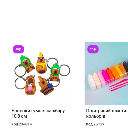
top
top
Брелоки гумові капібару
Повітряний пластил
10,8 см
кольорів
Код 23-4814
Код 23-139