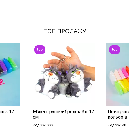
ТОП ПРОДАЖУ
top
top
ін з 12
М'яка іграшка-брелок Кіт 12
Повітряни
см
кольорів
Код 23-1398
Код 23-140