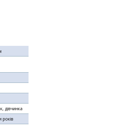
м
к, дівчинка
и років