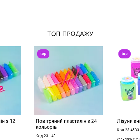
ТОП ПРОДАЖУ
top
top
ін з 12
Повітряний пластилін з 24
Лізуни ані
кольорів
Код 23-4533
Код 23-140
упаковка (12 