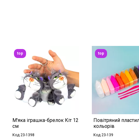
top
top
М'яка іграшка-брелок Кіт 12
Повітряний пластил
см
кольорів
Код 23-1398
Код 23-139