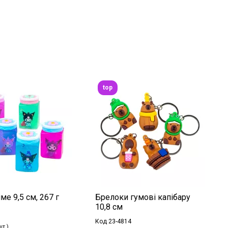
top
ме 9,5 см, 267 г
Брелоки гумові капібару
10,8 см
Код 23-4814
шт.)