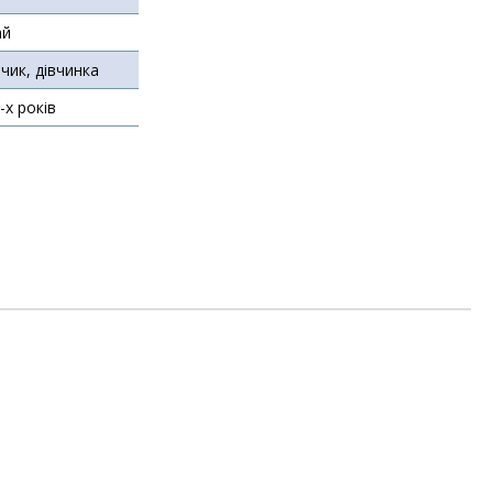
ай
чик, дівчинка
5-х років