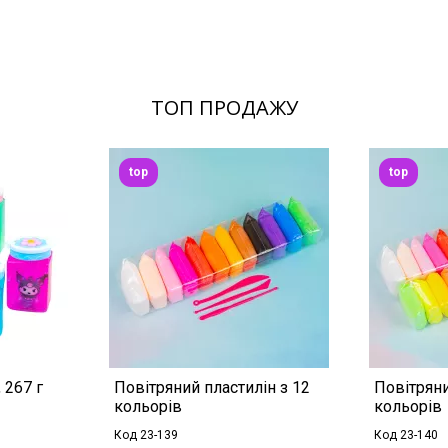
ТОП ПРОДАЖУ
top
top
 267 г
Повітряний пластилін з 12
Повітряни
кольорів
кольорів
Код 23-139
Код 23-140