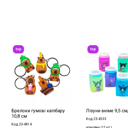
top
top
Брелоки гумові капібару
Лізуни аніме 9,5 см,
10,8 см
Код 23-4533
Код 23-4814
упаковка (12 шт.)