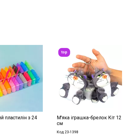
top
й пластилін з 24
М'яка іграшка-брелок Кіт 12
см
Код 23-1398