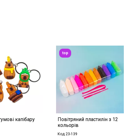
top
умові капібару
Повітряний пластилін з 12
кольорів
Код 23-139