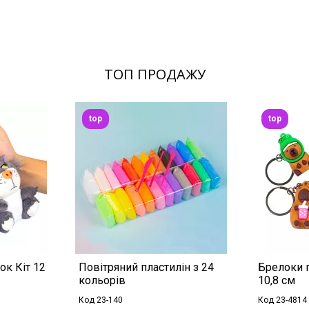
ТОП ПРОДАЖУ
top
top
ок Кіт 12
Повітряний пластилін з 24
Брелоки г
кольорів
10,8 см
Код 23-140
Код 23-4814