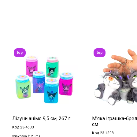
top
top
Лізуни аніме 9,5 см, 267 г
М'яка іграшка-брел
см
Код 23-4533
Код 23-1398
упаковка (12 шт.)