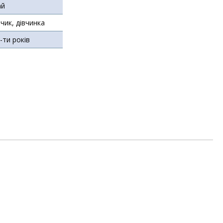
ай
чик, дівчинка
5-ти років