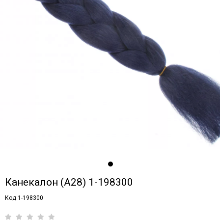
Канекалон (A28) 1-198300
Код 1-198300