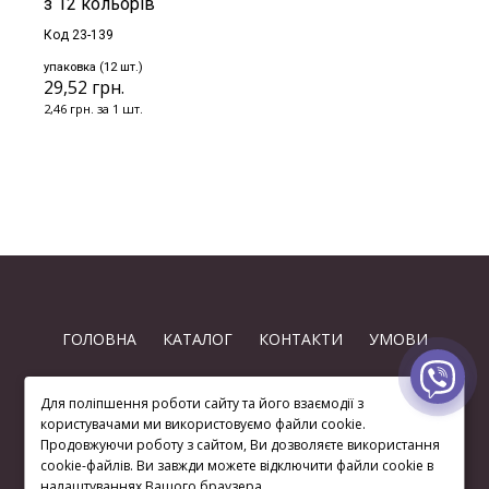
з 12 кольорів
Код 23-139
упаковка (12 шт.)
29,52 грн.
2,46 грн. за 1 шт.
ГОЛОВНА
КАТАЛОГ
КОНТАКТИ
УМОВИ
Для поліпшення роботи сайту та його взаємодії з
користувачами ми використовуємо файли cookie.
Продовжуючи роботу з сайтом, Ви дозволяєте використання
cookie-файлів. Ви завжди можете відключити файли cookie в
(063) 872 74-97
налаштуваннях Вашого браузера.