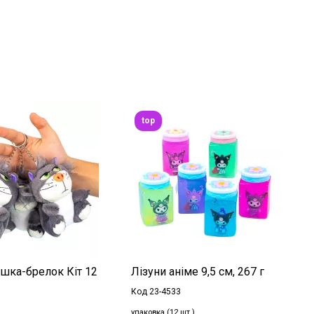
top
ашка-брелок Кіт 12
Лізуни аніме 9,5 см, 267 г
Код 23-4533
упаковка (12 шт.)