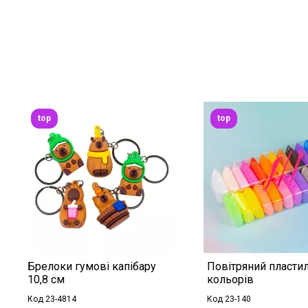
top
top
Брелоки гумові капібару
Повітряний пластил
10,8 см
кольорів
Код 23-4814
Код 23-140