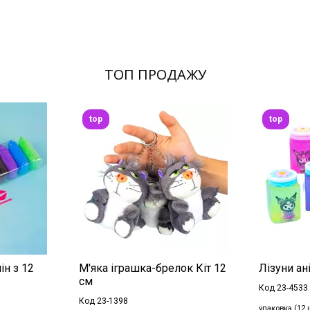
ТОП ПРОДАЖУ
top
top
ін з 12
М'яка іграшка-брелок Кіт 12
Лізуни ані
см
Код 23-4533
Код 23-1398
упаковка (12 