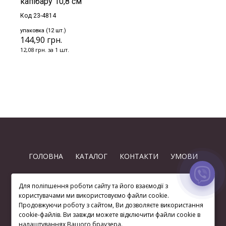
капібару 10,8 см
Код 23-4814
упаковка (12 шт.)
144,90 грн.
12,08 грн. за 1 шт.
ГОЛОВНА
КАТАЛОГ
КОНТАКТИ
УМОВИ
Для поліпшення роботи сайту та його взаємодії з
користувачами ми використовуємо файли cookie.
Продовжуючи роботу з сайтом, Ви дозволяєте використання
cookie-файлів. Ви завжди можете відключити файли cookie в
(063) 872 74-97
налаштуваннях Вашого браузера.