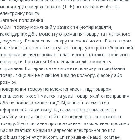
менеджеру номер декларації (ТТН) по телефону або на
електронну пошту.
Загальні положення
Обмін товару можливий у рамках 14 (чотирнадцяти)
календарних діб з моменту отримання товару та платіжного
документу. Повернення товару належної якості. Під товаром
належної якості маєтся на увазі товар, у котрого збережений
товарний вигляд і споживчі властивості, та клієнт хоче його
повернути. Протягом 14 календарних діб з моменту
отримання Ви гарантовано можете повернути придбаний
товар, якщо він не підійшов Вам по кольору, фасону або
розміру.
Повернення товару неналежної якості. Під товаром
неналежної якості маєтся на увазі товар, який є несправним
або не повної комплектації. Відмінність єлементов
оформлення та дизайну від єлементів оформлення та
дизайну, які вказані на сайті, не передбачає несправність
товару. З усіх питаннь про повернення замовлення просимо
Вас зв'язатися з нами за адресою електронної пошти
p.o.b.u.tshopper@gmail.com. Співпрацівник нашої компанії