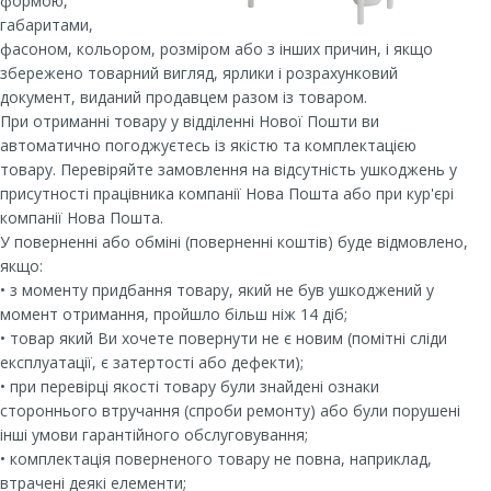
формою,
габаритами,
фасоном, кольором, розміром або з інших причин, і якщо
збережено товарний вигляд, ярлики і розрахунковий
документ, виданий продавцем разом із товаром.
При отриманні товару у відділенні Нової Пошти ви
автоматично погоджуєтесь із якістю та комплектацією
товару. Перевіряйте замовлення на відсутність ушкоджень у
присутності працівника компанії Нова Пошта або при кур'єрі
компанії Нова Пошта.
У поверненні або обміні (поверненні коштів) буде відмовлено,
якщо:
• з моменту придбання товару, який не був ушкоджений у
момент отримання, пройшло більш ніж 14 діб;
• товар який Ви хочете повернути не є новим (помітні сліди
експлуатації, є затертості або дефекти);
• при перевірці якості товару були знайдені ознаки
стороннього втручання (спроби ремонту) або були порушені
інші умови гарантійного обслуговування;
• комплектація поверненого товару не повна, наприклад,
втрачені деякі елементи;