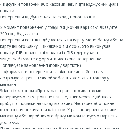
• відсутній товарний або касовий чек, підтверджуючий факт
оплати.
Повернення відбувається на склад Нової Пошти:
У момент повернення у графі "Оціночна вартість" вказуйте
200 грн, будь ласка.
Повернення коштів відбуваєтся: - на карту Моно банку або на
карту іншого банку - Виключно тій особі, хто виконував
оплату. ПІБ повинні співпадати із ПІБ одержувача!
Якщо Ви бажаєте оформити часткове повернення:
- оплачуєте замовлення (повну вартість);
- оформляєте повернення та відправляєте його нам;
- отримуєте гроші після оброблення доставки товару у
магазин.
Згідно із законом «Про захист прав споживачів» ми
перерахуємо Вам гроші не пізніше, аніж через 7 діб після
прибуття посилки на склад магазину. Часткове або повне
повернення оплачуєтся клієнтом. У разі повернення з вини
магазину або виробничого браку ми компенсуємо вартість
доставки.
Після відправки повернення обов'язково повідомте нашому