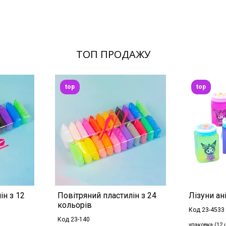
ТОП ПРОДАЖУ
top
top
ін з 12
Повітряний пластилін з 24
Лізуни ані
кольорів
Код 23-4533
Код 23-140
упаковка (12 