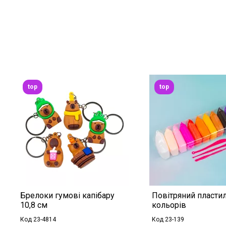
top
top
Брелоки гумові капібару
Повітряний пластил
10,8 см
кольорів
Код 23-4814
Код 23-139