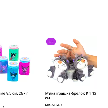
top
ме 9,5 см, 267 г
М'яка іграшка-брелок Кіт 12
см
Код 23-1398
шт.)