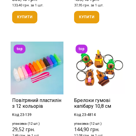
133,40 грн. за 1 шт.
37,95 грн. за 1 шт.
КУПИТИ
КУПИТИ
top
top
Повітряний пластилін
Брелоки гумові
з 12 кольорів
капібару 10,8 см
Код 23-139
Код 23-4814
упаковка (12 шт.)
упаковка (12 шт.)
29,52 грн.
144,90 грн.
2,46 грн. за 1 шт.
12,08 грн. за 1 шт.