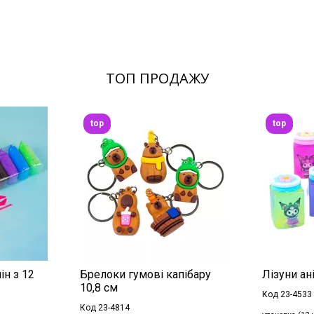
ТОП ПРОДАЖУ
top
top
ін з 12
Брелоки гумові капібару
Лізуни ані
10,8 см
Код 23-4533
Код 23-4814