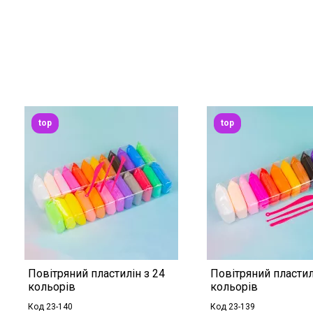
top
top
Повітряний пластилін з 24
Повітряний пластил
кольорів
кольорів
Код 23-140
Код 23-139