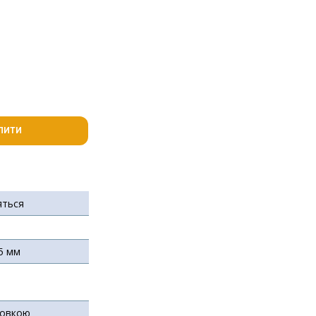
ПИТИ
яться
5 мм
ковкою