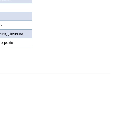
ай
чик, дівчинка
3-х років