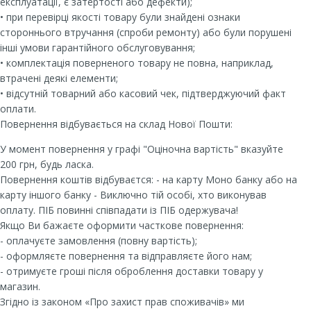
експлуатації, є затертості або дефекти);
• при перевірці якості товару були знайдені ознаки
стороннього втручання (спроби ремонту) або були порушені
інші умови гарантійного обслуговування;
• комплектація поверненого товару не повна, наприклад,
втрачені деякі елементи;
• відсутній товарний або касовий чек, підтверджуючий факт
оплати.
Повернення відбувається на склад Нової Пошти:
У момент повернення у графі "Оціночна вартість" вказуйте
200 грн, будь ласка.
Повернення коштів відбуваєтся: - на карту Моно банку або на
карту іншого банку - Виключно тій особі, хто виконував
оплату. ПІБ повинні співпадати із ПІБ одержувача!
Якщо Ви бажаєте оформити часткове повернення:
- оплачуєте замовлення (повну вартість);
- оформляєте повернення та відправляєте його нам;
- отримуєте гроші після оброблення доставки товару у
магазин.
Згідно із законом «Про захист прав споживачів» ми