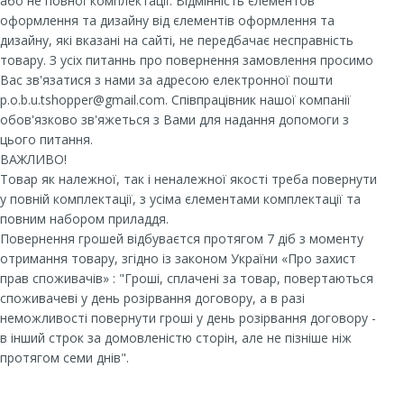
або не повної комплектації. Відмінність єлементов
оформлення та дизайну від єлементів оформлення та
дизайну, які вказані на сайті, не передбачає несправність
товару. З усіх питаннь про повернення замовлення просимо
Вас зв'язатися з нами за адресою електронної пошти
p.o.b.u.tshopper@gmail.com. Співпрацівник нашої компанії
обов'язково зв'яжеться з Вами для надання допомоги з
цього питання.
ВАЖЛИВО!
Товар як належної, так і неналежної якості треба повернути
у повній комплектації, з усіма єлементами комплектації та
повним набором приладдя.
Повернення грошей відбуваєтся протягом 7 діб з моменту
отримання товару, згідно із законом України «Про захист
прав споживачів» : "Гроші, сплачені за товар, повертаються
споживачеві у день розірвання договору, а в разі
неможливості повернути гроші у день розірвання договору -
в інший строк за домовленістю сторін, але не пізніше ніж
протягом семи днів".