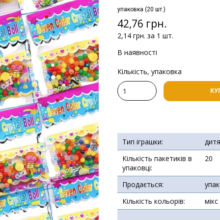
упаковка (20 шт.)
42,76 грн.
2,14 грн. за 1 шт.
В наявності
Кількість, упаковка
КУ
Тип іграшки:
дит
Кількість пакетиків в
20
упаковці:
Продається:
упа
Кількість кольорів:
мікс