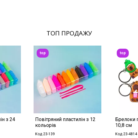
ТОП ПРОДАЖУ
top
top
ін з 24
Повітряний пластилін з 12
Брелоки г
кольорів
10,8 см
Код 23-139
Код 23-4814