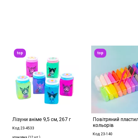
top
top
Лізуни аніме 9,5 см, 267 г
Повітряний пластил
кольорів
Код 23-4533
Код 23-140
упаковка (12 шт.)