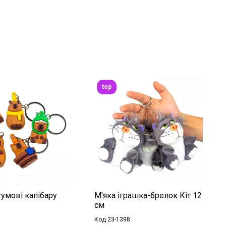
top
умові капібару
М'яка іграшка-брелок Кіт 12
см
Код 23-1398