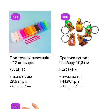
top
top
Повітряний пластилін
Брелоки гумові
з 12 кольорів
капібару 10,8 см
Код 23-139
Код 23-4814
упаковка (12 шт.)
упаковка (12 шт.)
29,52 грн.
144,90 грн.
2,46 грн. за 1 шт.
12,08 грн. за 1 шт.
top