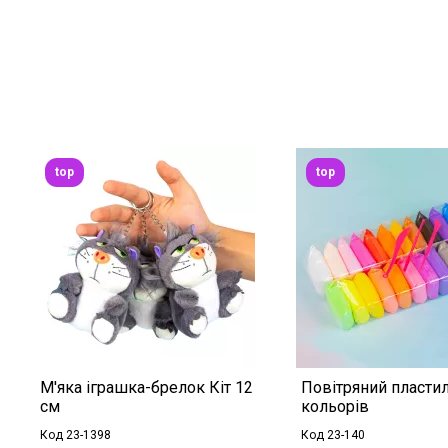
top
top
М'яка іграшка-брелок Кіт 12
Повітряний пластил
см
кольорів
Код 23-1398
Код 23-140