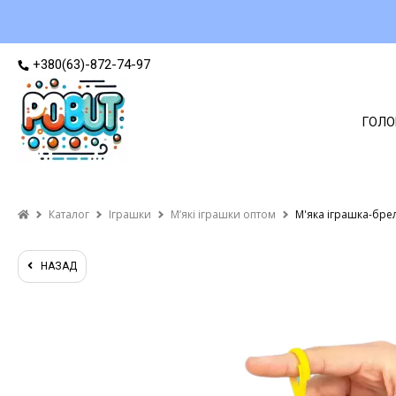
+380(63)-872-74-97
ГОЛО
Каталог
Іграшки
Мʼякі іграшки оптом
М'яка іграшка-брел
НАЗАД