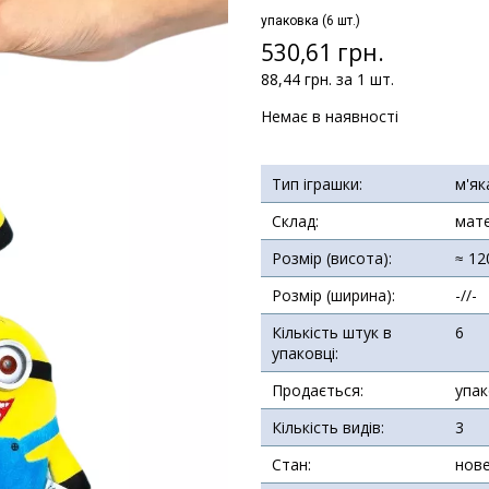
упаковка (6 шт.)
530,61 грн.
88,44 грн. за 1 шт.
Немає в наявності
Тип іграшки:
м'як
Склад:
мате
Розмір (висота):
≈ 12
Розмір (ширина):
-//-
Кількість штук в
6
упаковці:
Продається:
упа
Кількість видів:
3
Стан:
нов