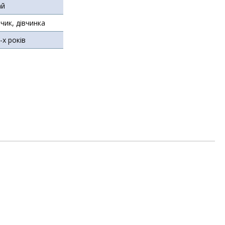
ай
чик, дівчинка
3-х років