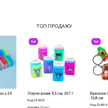
ТОП ПРОДАЖУ
top
top
ін з 24
Лізуни аніме 9,5 см, 267 г
Брелоки г
10,8 см
Код 23-4533
Код 23-4814
упаковка (12 шт.)