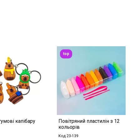
top
умові капібару
Повітряний пластилін з 12
кольорів
Код 23-139