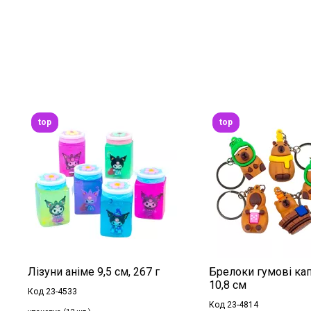
top
top
Лізуни аніме 9,5 см, 267 г
Брелоки гумові кап
10,8 см
Код 23-4533
Код 23-4814