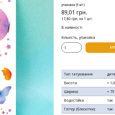
упаковка (5 шт.)
89,01 грн.
17,80 грн. за 1 шт.
В наявності
Кількість, упаковка
КУ
Тип татуювання:
дит
Висота:
≈ 12
Ширина:
≈ 75
Водостійка:
так
Глітер (блискітки):
так