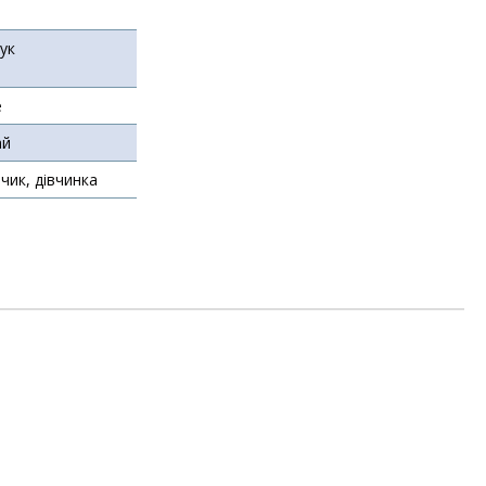
ук
е
ай
чик, дівчинка