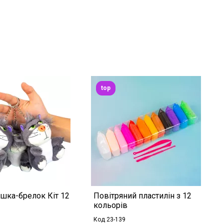
top
ашка-брелок Кіт 12
Повітряний пластилін з 12
кольорів
Код 23-139