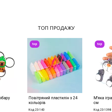
ТОП ПРОДАЖУ
top
top
ібару
Повітряний пластилін з 24
М'яка ігр
кольорів
см
Код 23-140
Код 23-1398