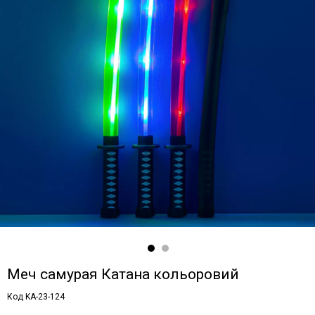
Меч самурая Катана кольоровий
Код KA-23-124