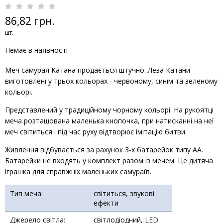
86,82 грн.
шт.
Немає в наявності
Меч самурая Катана продається штучно. Леза Катани
виготовлені у трьох кольорах - червоному, синім та зеленому
кольорі.
Представлений у традиційному чорному кольорі. На рукоятці
меча розташована маленька кнопочка, при натисканні на неї
меч світиться і під час руху відтворює імітацію битви.
Живлення відбувається за рахунок 3-х батарейок типу АА.
Батарейки не входять у комплект разом із мечем. Це дитяча
іграшка для справжніх маленьких самураїв.
Тип меча:
світиться, звукові
ефекти
Джерело світла:
світлодіодний, LED